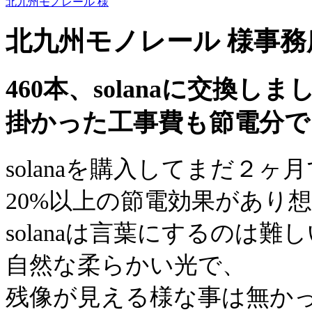
北九州モノレール 様
北九州モノレール 様
事務
460本、solanaに交換しま
掛かった工事費も節電分で
solanaを購入してまだ２ヶ
20%以上の節電効果があり
solanaは言葉にするのは難
自然な柔らかい光で、
残像が見える様な事は無か